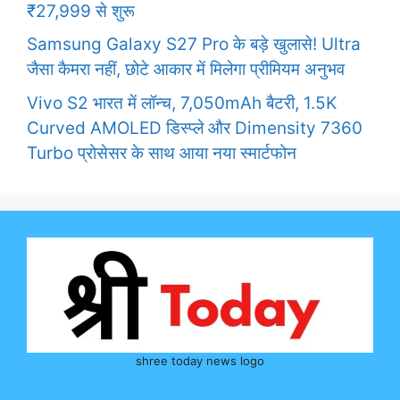
₹27,999 से शुरू
Samsung Galaxy S27 Pro के बड़े खुलासे! Ultra
जैसा कैमरा नहीं, छोटे आकार में मिलेगा प्रीमियम अनुभव
Vivo S2 भारत में लॉन्च, 7,050mAh बैटरी, 1.5K
Curved AMOLED डिस्प्ले और Dimensity 7360
Turbo प्रोसेसर के साथ आया नया स्मार्टफोन
shree today news logo