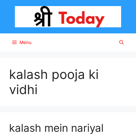
Skip
to
content
Menu
kalash pooja ki
vidhi
kalash mein nariyal