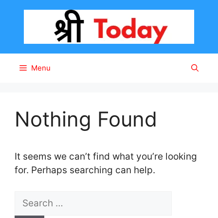
Skip
to
content
Menu
Nothing Found
It seems we can’t find what you’re looking
for. Perhaps searching can help.
S
e