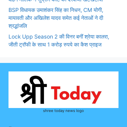
BSP विधायक उमाशंकर सिंह का निधन, CM योगी,
मायावती और अखिलेश यादव समेत कई नेताओं ने दी
श्रद्धांजलि
Lock Upp Season 2 की विनर बनीं श्रेया कालरा,
जीती ट्रॉफी के साथ 1 करोड़ रुपये का कैश प्राइज
shree today news logo