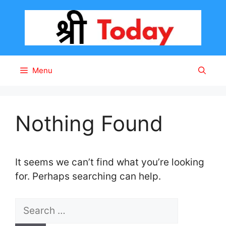
Skip
to
content
Menu
Nothing Found
It seems we can’t find what you’re looking
for. Perhaps searching can help.
S
e