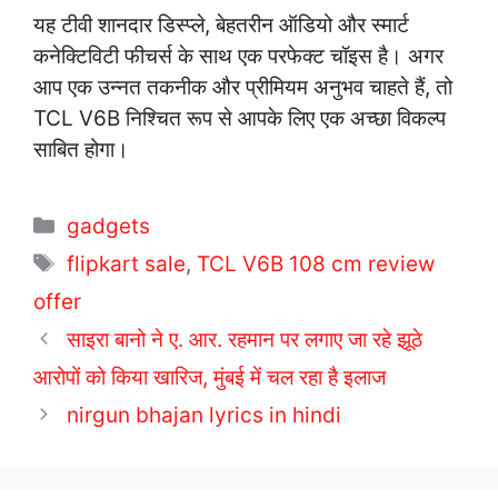
यह टीवी शानदार डिस्प्ले, बेहतरीन ऑडियो और स्मार्ट
कनेक्टिविटी फीचर्स के साथ एक परफेक्ट चॉइस है। अगर
आप एक उन्नत तकनीक और प्रीमियम अनुभव चाहते हैं, तो
TCL V6B निश्चित रूप से आपके लिए एक अच्छा विकल्प
साबित होगा।
C
gadgets
a
T
flipkart sale
,
TCL V6B 108 cm review
t
a
offer
e
g
साइरा बानो ने ए. आर. रहमान पर लगाए जा रहे झूठे
g
s
आरोपों को किया खारिज, मुंबई में चल रहा है इलाज
o
r
nirgun bhajan lyrics in hindi
i
e