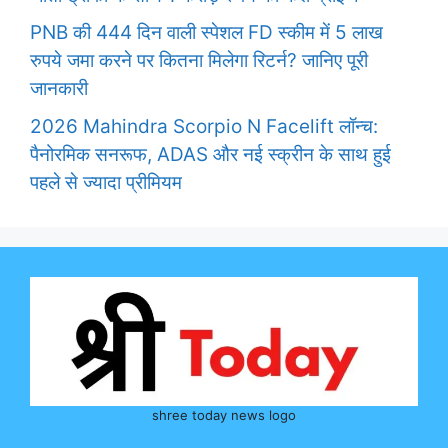
PNB की 444 दिन वाली स्पेशल FD स्कीम में 5 लाख
रुपये जमा करने पर कितना मिलेगा रिटर्न? जानिए पूरी
जानकारी
2026 Mahindra Scorpio N Facelift लॉन्च:
पैनोरमिक सनरूफ, ADAS और नई स्क्रीन के साथ हुई
पहले से ज्यादा प्रीमियम
shree today news logo