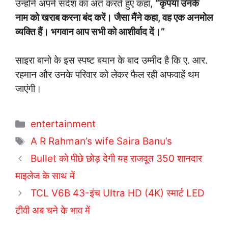
उन्होंने अपने संदेश का अंत करते हुए कहा,
“कृपया उनके
नाम को खराब करना बंद करें। जैसा मैंने कहा, वह एक अनमोल
व्यक्ति हैं। भगवान आप सभी को आशीर्वाद दें।”
साइरा बानो के इस स्पष्ट बयान के बाद उम्मीद है कि ए. आर.
रहमान और उनके परिवार को लेकर फैल रही अफवाहें थम
जाएंगी।
C
entertainment
a
T
A R Rahman’s wife Saira Banu’s
t
a
Bullet को पीछे छोड़ देगी यह राजदूत 350 शानदार
e
g
माइलेज के साथ में
g
s
o
TCL V6B 43-इंच Ultra HD (4K) स्मार्ट LED
r
टीवी अब चने के भाव में
i