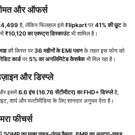
मत और ऑफर्स
24,499
है, लेकिन फिलहाल इसे
Flipkart
पर
41% की छूट
के
में
₹10,120 का एक्स्ट्रा डिस्काउंट
भी शामिल है।
माह
की किस्त पर
36 महीनों के EMI प्लान
के तहत इस फोन को
डिट कार्ड
पर
5% का अनलिमिटेड कैशबैक
भी मिल रहा है।
ज़ाइन और डिस्प्ले
 और इसमें
6.6 इंच (16.76 सेंटीमीटर) का FHD+ डिस्प्ले
है,
्राइट, शार्प और मल्टीमीडिया के लिए शानदार अनुभव देता है।
मरा फीचर्स
ें
50MP का मुख्य वाइड-एंगल कैमरा
,
8MP का अल्ट्रा-वाइड