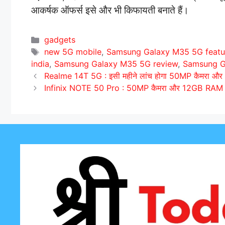
आकर्षक ऑफर्स इसे और भी किफायती बनाते हैं।
C
gadgets
a
T
new 5G mobile
,
Samsung Galaxy M35 5G featur
t
a
india
,
Samsung Galaxy M35 5G review
,
Samsung G
e
g
Realme 14T 5G : इसी महीने लांच होगा 50MP कैमरा और 6.
g
s
Infinix NOTE 50 Pro : 50MP कैमरा और 12GB RAM के स
o
r
i
e
s