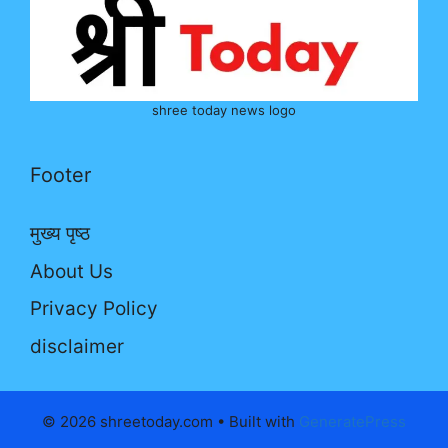
shree today news logo
Footer
मुख्य पृष्ठ
About Us
Privacy Policy
disclaimer
© 2026 shreetoday.com
• Built with
GeneratePress