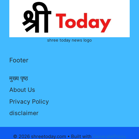
shree today news logo
Footer
मुख्य पृष्ठ
About Us
Privacy Policy
disclaimer
© 2026 shreetoday.com
• Built with
GeneratePress