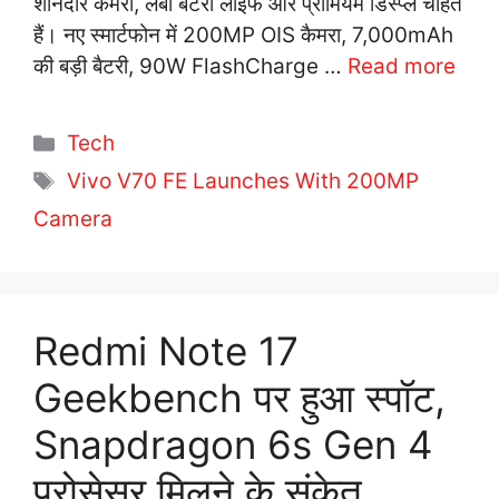
शानदार कैमरा, लंबी बैटरी लाइफ और प्रीमियम डिस्प्ले चाहते
हैं। नए स्मार्टफोन में 200MP OIS कैमरा, 7,000mAh
की बड़ी बैटरी, 90W FlashCharge …
Read more
C
Tech
a
T
Vivo V70 FE Launches With 200MP
t
a
Camera
e
g
g
s
o
r
Redmi Note 17
i
Geekbench पर हुआ स्पॉट,
e
s
Snapdragon 6s Gen 4
प्रोसेसर मिलने के संकेत