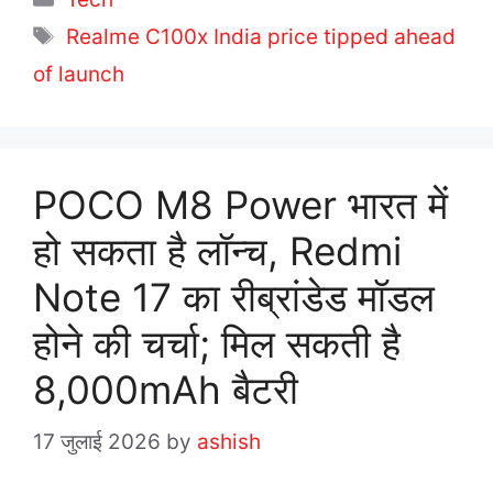
a
T
Realme C100x India price tipped ahead
t
a
of launch
e
g
g
s
o
r
POCO M8 Power भारत में
i
हो सकता है लॉन्च, Redmi
e
s
Note 17 का रीब्रांडेड मॉडल
होने की चर्चा; मिल सकती है
8,000mAh बैटरी
17 जुलाई 2026
by
ashish