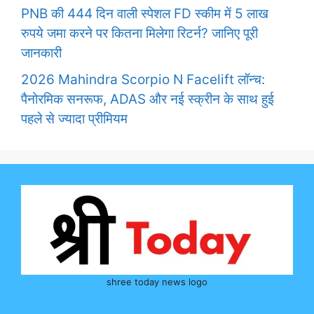
PNB की 444 दिन वाली स्पेशल FD स्कीम में 5 लाख
रुपये जमा करने पर कितना मिलेगा रिटर्न? जानिए पूरी
जानकारी
2026 Mahindra Scorpio N Facelift लॉन्च:
पैनोरमिक सनरूफ, ADAS और नई स्क्रीन के साथ हुई
पहले से ज्यादा प्रीमियम
shree today news logo