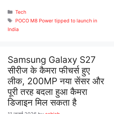
C
Tech
a
T
POCO M8 Power tipped to launch in
t
a
India
e
g
g
s
o
r
Samsung Galaxy S27
i
सीरीज के कैमरा फीचर्स हुए
e
s
लीक, 200MP नया सेंसर और
पूरी तरह बदला हुआ कैमरा
डिजाइन मिल सकता है