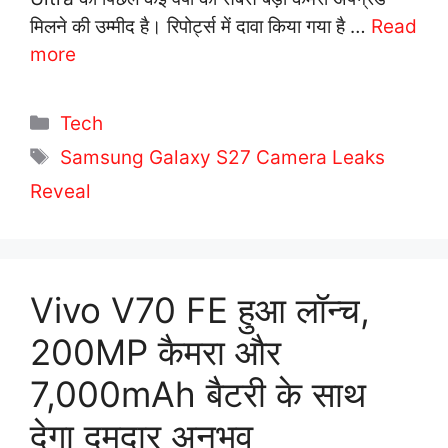
मिलने की उम्मीद है। रिपोर्ट्स में दावा किया गया है …
Read
more
C
Tech
a
T
Samsung Galaxy S27 Camera Leaks
t
a
Reveal
e
g
g
s
o
r
Vivo V70 FE हुआ लॉन्च,
i
200MP कैमरा और
e
s
7,000mAh बैटरी के साथ
देगा दमदार अनुभव