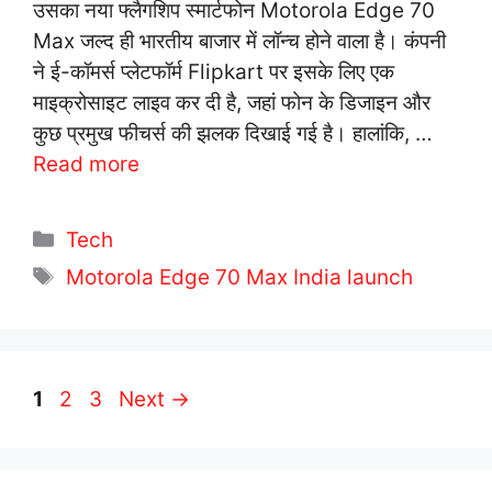
उसका नया फ्लैगशिप स्मार्टफोन Motorola Edge 70
Max जल्द ही भारतीय बाजार में लॉन्च होने वाला है। कंपनी
ने ई-कॉमर्स प्लेटफॉर्म Flipkart पर इसके लिए एक
माइक्रोसाइट लाइव कर दी है, जहां फोन के डिजाइन और
कुछ प्रमुख फीचर्स की झलक दिखाई गई है। हालांकि, …
Read more
C
Tech
a
T
Motorola Edge 70 Max India launch
t
a
e
g
g
s
o
P
P
P
1
2
3
Next
→
r
a
a
a
i
g
g
g
e
e
e
e