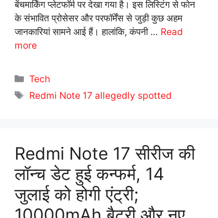
बेंचमार्किंग प्लेटफॉर्म पर देखा गया है। इस लिस्टिंग से फोन
के संभावित प्रोसेसर और परफॉर्मेंस से जुड़ी कुछ अहम
जानकारियां सामने आई हैं। हालांकि, कंपनी …
Read
more
C
Tech
a
T
Redmi Note 17 allegedly spotted
t
a
e
g
g
s
o
Redmi Note 17 सीरीज की
r
लॉन्च डेट हुई कन्फर्म, 14
i
e
जुलाई को होगी एंट्री;
s
10000mAh बैटरी और नए