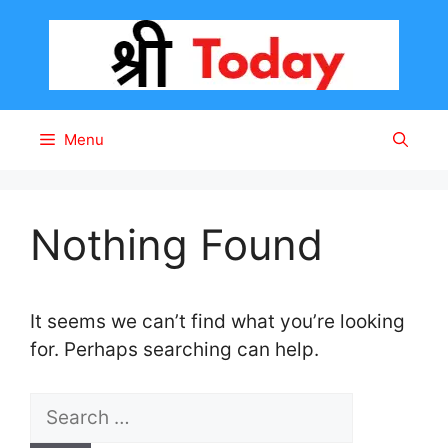
Skip
to
content
Menu
Nothing Found
It seems we can’t find what you’re looking
for. Perhaps searching can help.
S
e