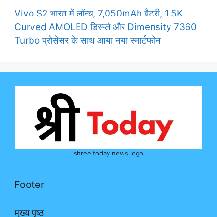
Vivo S2 भारत में लॉन्च, 7,050mAh बैटरी, 1.5K
Curved AMOLED डिस्प्ले और Dimensity 7360
Turbo प्रोसेसर के साथ आया नया स्मार्टफोन
shree today news logo
Footer
मुख्य पृष्ठ