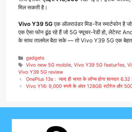
मिल सकती है।
Vivo Y39 5G
एक ऑलराउंडर मिड-रेंज स्मार्टफोन है जो 
एक ऐसा फोन ढूंढ रहे हैं जो 5G फ्यूचर-रेडी हो, लेटेस्ट
के साथ तालमेल बैठा सके — तो Vivo Y39 5G एक बेहतर
C
gadgets
a
T
Vivo new 5G mobile
,
Vivo Y39 5G featurfes
,
Vi
t
a
Vivo Y39 5G review
e
g
OnePlus 13s : जल्द ही भारत के लॉन्च होगा शानदार 
g
s
Vivo Y16: 9,000 रुपये के अंदर 128GB स्टोरेज और 5000
o
r
i
e
s