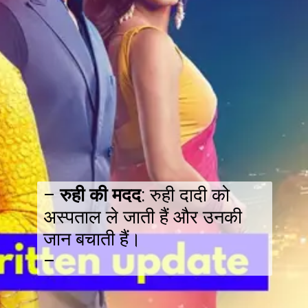
–
रुही की मदद
: रुही दादी को
अस्पताल ले जाती हैं और उनकी
जान बचाती हैं।
–