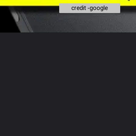
credit -google
खुल रहा है
https://shreetoday.com/5g-phone-under-15000-iqoo-z9x-5g/