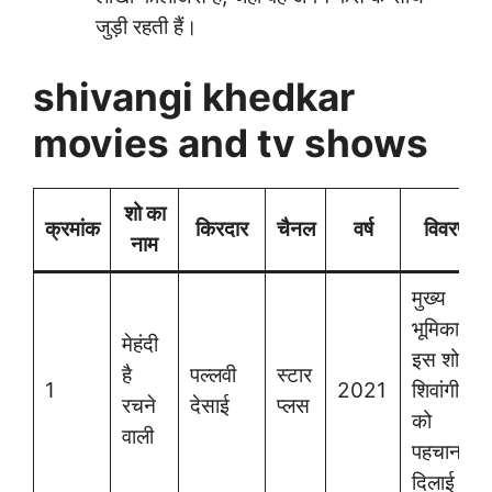
जुड़ी रहती हैं।
shivangi khedkar
movies and tv shows
शो का
क्रमांक
किरदार
चैनल
वर्ष
विवरण
नाम
मुख्य
भूमिका में,
मेहंदी
इस शो ने
है
पल्लवी
स्टार
1
2021
शिवांगी
रचने
देसाई
प्लस
को
वाली
पहचान
दिलाई