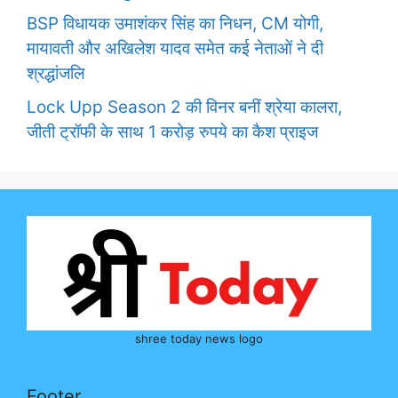
BSP विधायक उमाशंकर सिंह का निधन, CM योगी,
मायावती और अखिलेश यादव समेत कई नेताओं ने दी
श्रद्धांजलि
Lock Upp Season 2 की विनर बनीं श्रेया कालरा,
जीती ट्रॉफी के साथ 1 करोड़ रुपये का कैश प्राइज
shree today news logo
Footer