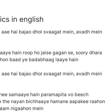
cs in english
 aae hai bajao dhol svaagat mein, avadh mein
 aaye hain roop ho jaise gagan se, soory dhara
shon baad ye badabhaag laaye hain
 aae hai bajao dhol svaagat mein, avadh mein
bhee samaaye hain paramapita vo beech
se the nayan bichhaaye hamane aapakee raahon
 raam nigaahon mein