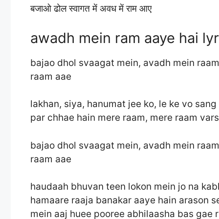
बजाओ ढोल स्वागत में अवध में राम आए
awadh mein ram aaye hai lyri
bajao dhol svaagat mein, avadh mein raam
raam aae
lakhan, siya, hanumat jee ko, le ke vo sang
par chhae hain mere raam, mere raam var
bajao dhol svaagat mein, avadh mein raam
raam aae
haudaah bhuvan teen lokon mein jo na ka
hamaare raaja banakar aaye hain arason 
mein aaj huee pooree abhilaasha bas gae