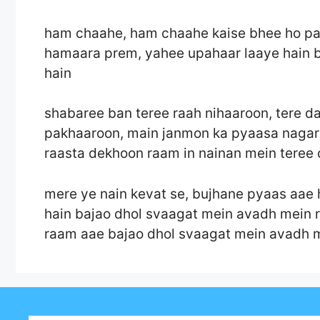
ham chaahe, ham chaahe kaise bhee ho par
hamaara prem, yahee upahaar laaye hain 
hain
shabaree ban teree raah nihaaroon, tere d
pakhaaroon, main janmon ka pyaasa nagar 
raasta dekhoon raam in nainan mein teree 
mere ye nain kevat se, bujhane pyaas aae 
hain bajao dhol svaagat mein avadh mein 
raam aae bajao dhol svaagat mein avadh 