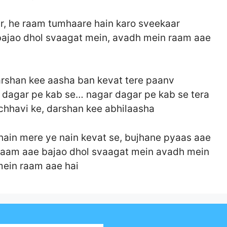
, he raam tumhaare hain karo sveekaar
bajao dhol svaagat mein, avadh mein raam aae
arshan kee aasha ban kevat tere paanv
dagar pe kab se… nagar dagar pe kab se tera
chhavi ke, darshan kee abhilaasha
hain mere ye nain kevat se, bujhane pyaas aae
raam aae bajao dhol svaagat mein avadh mein
mein raam aae hai