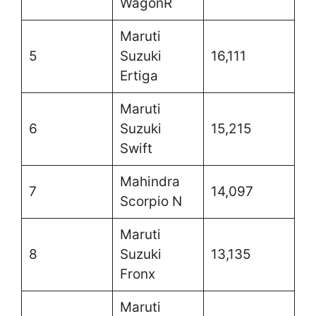
WagonR
Maruti
5
Suzuki
16,111
Ertiga
Maruti
6
Suzuki
15,215
Swift
Mahindra
7
14,097
Scorpio N
Maruti
8
Suzuki
13,135
Fronx
Maruti